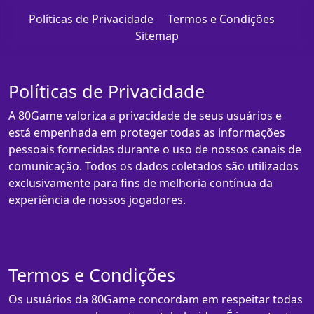
Políticas de Privacidade
Termos e Condições
Sitemap
Políticas de Privacidade
A 80Game valoriza a privacidade de seus usuários e
está empenhada em proteger todas as informações
pessoais fornecidas durante o uso de nossos canais de
comunicação. Todos os dados coletados são utilizados
exclusivamente para fins de melhoria contínua da
experiência de nossos jogadores.
Termos e Condições
Os usuários da 80Game concordam em respeitar todas