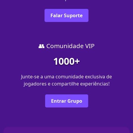
Falar Suporte
👥 Comunidade VIP
1000+
Junte-se a uma comunidade exclusiva de
jogadores e compartilhe experiências!
Entrar Grupo