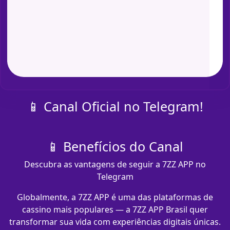
📱 Canal Oficial no Telegram!
📱 Benefícios do Canal
Descubra as vantagens de seguir a 7ZZ APP no
Telegram
Globalmente, a 7ZZ APP é uma das plataformas de
cassino mais populares — a 7ZZ APP Brasil quer
transformar sua vida com experiências digitais únicas.