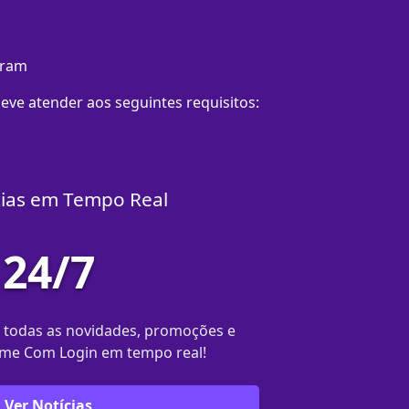
gram
ve atender aos seguintes requisitos:
cias em Tempo Real
24/7
e todas as novidades, promoções e
me Com Login em tempo real!
Ver Notícias