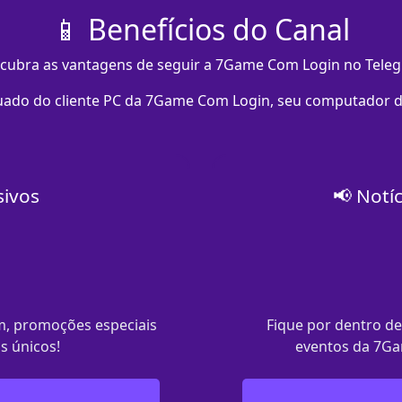
📱 Benefícios do Canal
cubra as vantagens de seguir a 7Game Com Login no Tele
ado do cliente PC da 7Game Com Login, seu computador de
sivos
📢 Notí
m, promoções especiais
Fique por dentro d
s únicos!
eventos da 7Ga