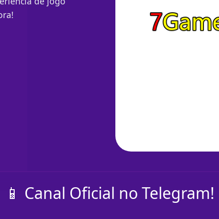
eriência de jogo
ora!
📱 Canal Oficial no Telegram!