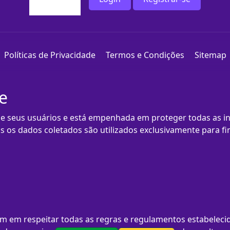
Políticas de Privacidade
Termos e Condições
Sitemap
de
de seus usuários e está empenhada em proteger todas as i
 os dados coletados são utilizados exclusivamente para fi
em respeitar todas as regras e regulamentos estabelecido