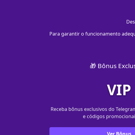
Des
Para garantir o funcionamento adequ
🎁 Bônus Exclu
VIP
Receba bônus exclusivos do Telegra
e códigos promocionai
Ver Bônus