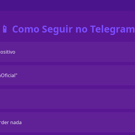
📱 Como Seguir no Telegram
ositivo
Oficial"
erder nada