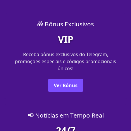
🎁 Bônus Exclusivos
VIP
Receba bônus exclusivos do Telegram,
promoções especiais e códigos promocionais
únicos!
Ver Bônus
📢 Notícias em Tempo Real
24/7