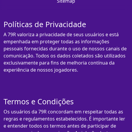
Sitemap
Políticas de Privacidade
A 79R valoriza a privacidade de seus usuários e está
empenhada em proteger todas as informações
pessoais fornecidas durante o uso de nossos canais de
comunicação. Todos os dados coletados são utilizados
exclusivamente para fins de melhoria contínua da
experiência de nossos jogadores.
Termos e Condições
Os usuários da 79R concordam em respeitar todas as
regras e regulamentos estabelecidos. É importante ler
e entender todos os termos antes de participar de