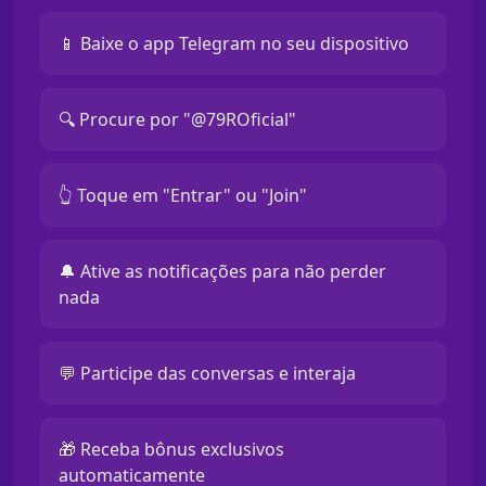
📱 Baixe o app Telegram no seu dispositivo
🔍 Procure por "@79ROficial"
👆 Toque em "Entrar" ou "Join"
🔔 Ative as notificações para não perder
nada
💬 Participe das conversas e interaja
🎁 Receba bônus exclusivos
automaticamente