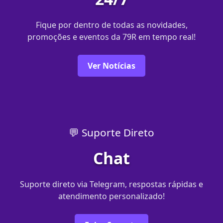
Fique por dentro de todas as novidades,
promoções e eventos da 79R em tempo real!
Ver Notícias
💬 Suporte Direto
Chat
Suporte direto via Telegram, respostas rápidas e
atendimento personalizado!