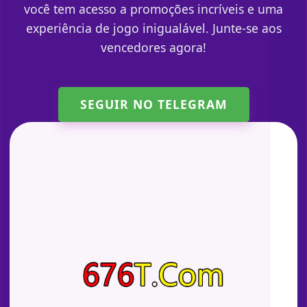
você tem acesso a promoções incríveis e uma
experiência de jogo inigualável. Junte-se aos
vencedores agora!
SEGUIR NO TELEGRAM