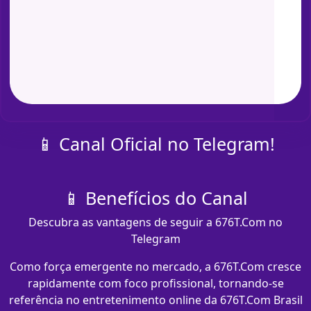
📱 Canal Oficial no Telegram!
📱 Benefícios do Canal
Descubra as vantagens de seguir a 676T.Com no
Telegram
Como força emergente no mercado, a 676T.Com cresce
rapidamente com foco profissional, tornando-se
referência no entretenimento online da 676T.Com Brasil