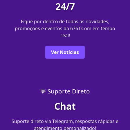
24/7
Fique por dentro de todas as novidades,
promoções e eventos da 676T.Com em tempo
real!
Ver Notícias
💬 Suporte Direto
Chat
Suporte direto via Telegram, respostas rápidas e
atendimento personalizado!