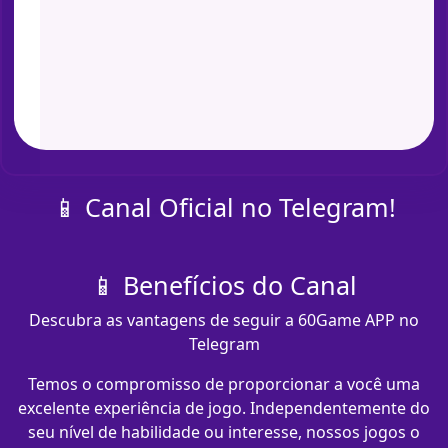
📱 Canal Oficial no Telegram!
📱 Benefícios do Canal
Descubra as vantagens de seguir a 60Game APP no
Telegram
Temos o compromisso de proporcionar a você uma
excelente experiência de jogo. Independentemente do
seu nível de habilidade ou interesse, nossos jogos o