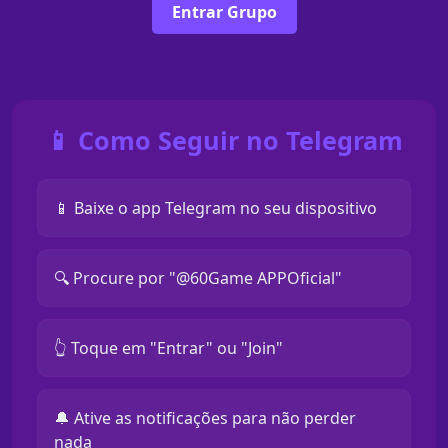
Entrar Grupo
📱 Como Seguir no Telegram
📱 Baixe o app Telegram no seu dispositivo
🔍 Procure por "@60Game APPOficial"
👆 Toque em "Entrar" ou "Join"
🔔 Ative as notificações para não perder
nada