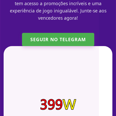
tem acesso a promoções incríveis e uma
experiência de jogo inigualável. Junte-se aos
vencedores agora!
SEGUIR NO TELEGRAM