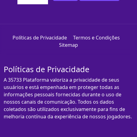
Políticas de Privacidade
Termos e Condições
Sitemap
Políticas de Privacidade
A 35733 Plataforma valoriza a privacidade de seus
usuários e está empenhada em proteger todas as
informações pessoais fornecidas durante o uso de
nossos canais de comunicação. Todos os dados
coletados são utilizados exclusivamente para fins de
melhoria contínua da experiência de nossos jogadores.