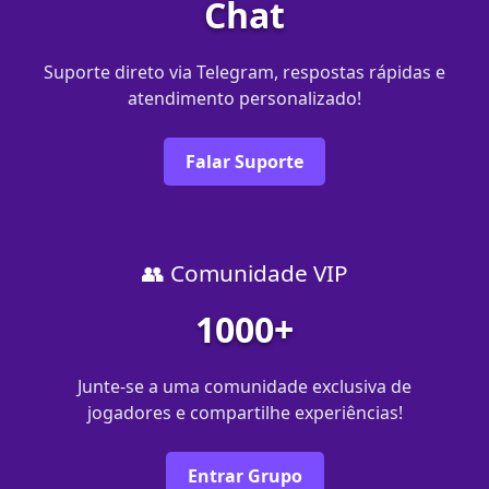
Chat
Suporte direto via Telegram, respostas rápidas e
atendimento personalizado!
Falar Suporte
👥 Comunidade VIP
1000+
Junte-se a uma comunidade exclusiva de
jogadores e compartilhe experiências!
Entrar Grupo