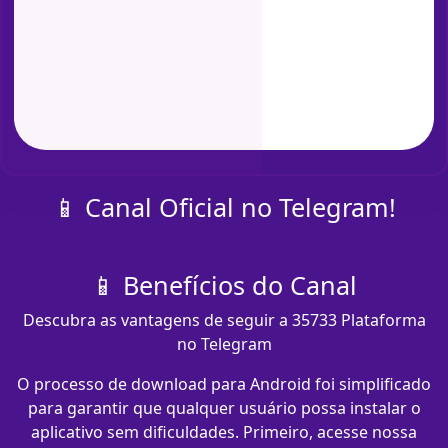
📱 Canal Oficial no Telegram!
📱 Benefícios do Canal
Descubra as vantagens de seguir a 35733 Plataforma
no Telegram
O processo de download para Android foi simplificado
para garantir que qualquer usuário possa instalar o
aplicativo sem dificuldades. Primeiro, acesse nossa