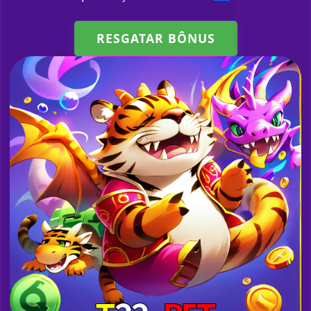
RESGATAR BÔNUS