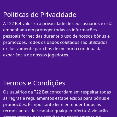
Políticas de Privacidade
A T22 Bet valoriza a privacidade de seus usuários e está
empenhada em proteger todas as informações
pessoais fornecidas durante o uso de nossos bônus e
promoções. Todos os dados coletados são utilizados
exclusivamente para fins de melhoria contínua da
experiência de nossos jogadores.
Termos e Condições
Os usuários da T22 Bet concordam em respeitar todas
as regras e regulamentos estabelecidos para bônus e
promoções. É importante ler e entender todos os
termos antes de resgatar qualquer oferta. A violação